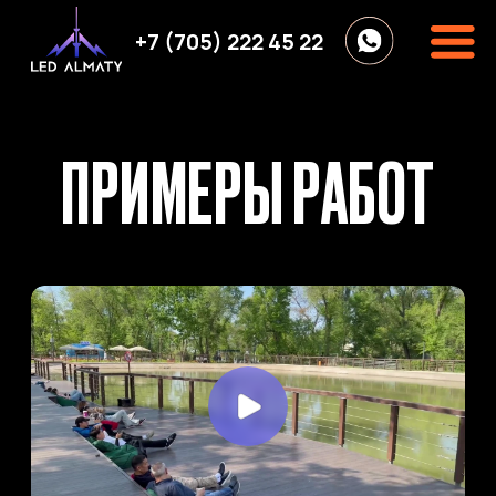
+7 (705) 222 45 22
ПРИМЕРЫ РАБОТ